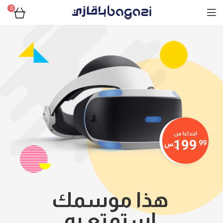
0
ابتداءا من
199
99
ر.س
هذا موسمك
استمتع به