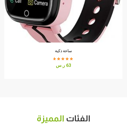
ساعة ذكية
Rated
5.00
out
63
ر.س
of 5
الفئات
المميزة