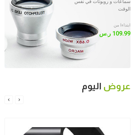
سماعات و روبوتات في نفس
الوقت
ابتداءا من
109.99 ر.س
عروض
اليوم