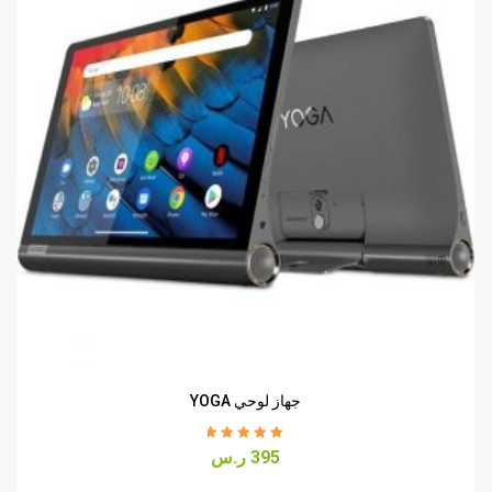
جهاز لوحي YOGA
Rated
5.00
out
395
ر.س
of 5