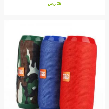
Rated
26
ر.س
3.00
out
of 5